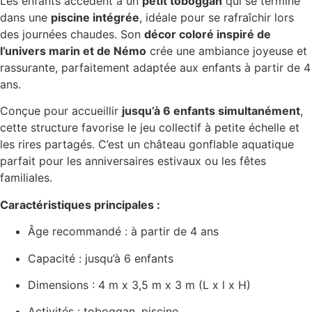
Les enfants accèdent à un
petit toboggan
qui se termine
dans une
piscine intégrée
, idéale pour se rafraîchir lors
des journées chaudes. Son
décor coloré inspiré de
l’univers marin et de Némo
crée une ambiance joyeuse et
rassurante, parfaitement adaptée aux enfants à partir de 4
ans.
Conçue pour accueillir
jusqu’à 6 enfants simultanément
,
cette structure favorise le jeu collectif à petite échelle et
les rires partagés. C’est un château gonflable aquatique
parfait pour les anniversaires estivaux ou les fêtes
familiales.
Caractéristiques principales :
Âge recommandé : à partir de 4 ans
Capacité : jusqu’à 6 enfants
Dimensions : 4 m x 3,5 m x 3 m (L x l x H)
Activités : toboggan, piscine